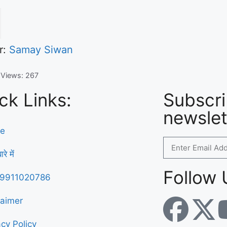
r:
Samay Siwan
 Views:
267
ck Links:
Subscri
newslet
e
रे में
Follow 
्क 9911020786
laimer
acy Policy