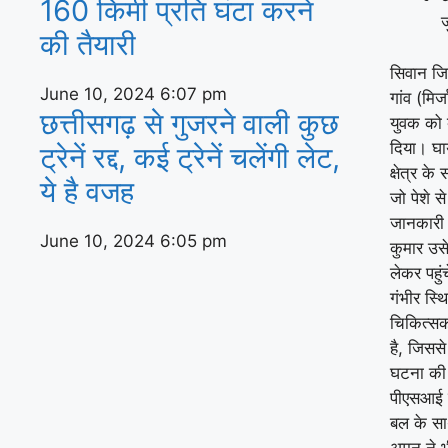
160 किमी प्रति घंटा करने
ज
की तैयारी
सिवान जिल
June 10, 2024
6:07 pm
गांव (मिर
छत्तीसगढ़ से गुजरने वाली कुछ
युवक को 
दिया। घा
ट्रेनें रद्द, कई ट्रेनें चलेंगी लेट,
क्षेत्र के
ये है वजह
जो पेशे स
जानकारी 
June 10, 2024
6:05 pm
कुमार उसे
लेकर पहुं
गंभीर स्
चिकित्सक
है, जिसस
घटना की 
पीएसआई छ
बल के सा
अमन ने भ