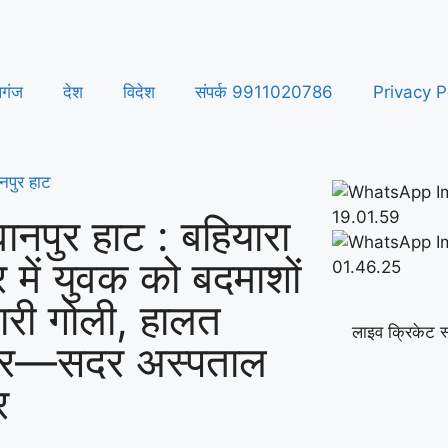
लगंज
देश
विदेश
संपर्क 9911020786
Privacy P
नपुर हाट
ानपुर हाट : बहियारा
र में युवक को बदमाशों
मारी गोली, हालत
लाइव क्रिकेट स
ीर—सदर अस्पताल
र