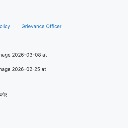
olicy
Grievance Officer
्कोर