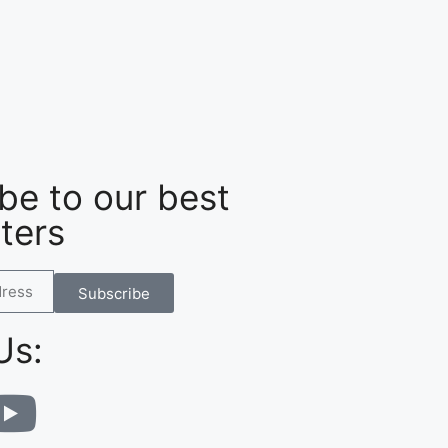
be to our best
ters
Subscribe
Us: