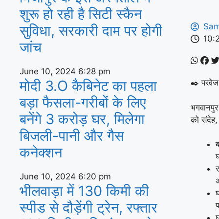
शुरू हो रही है सिटी स्कैन
Sam
सुविधा, सरकारी दाम पर होगी
10:
जांच
June 10, 2024
6:28 pm
मोदी 3.O कैबिनेट का पहला
✒️ परवेज
बड़ा फैसला-गरीबों के ल‍िए
भगवानपुर
बनेंगे 3 करोड़ घर, म‍िलेगा
को संदेह,
बिजली-पानी और गैस
ब
कनेक्‍शन
स
June 10, 2024
6:20 pm
अ
भीलवाड़ा में 130 किमी की
घ
स्पीड से दौड़ेंगी ट्रेन, रफ्तार