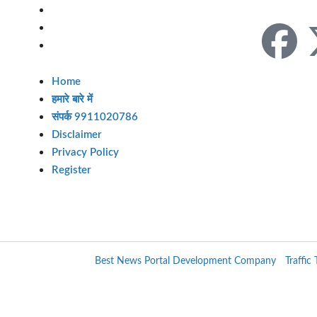
Follow Us
Disclaimer
Privacy Policy
Register
Home
हमारे बारे में
संपर्क 9911020786
Disclaimer
Privacy Policy
Register
Siwanl | Designed by
Best News Portal Development Company
-
Traffic T