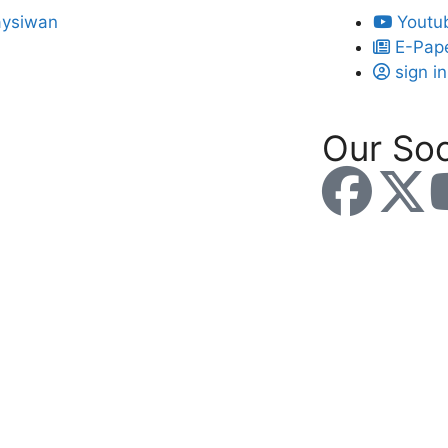
Youtu
E-Pap
sign in
Our Soc