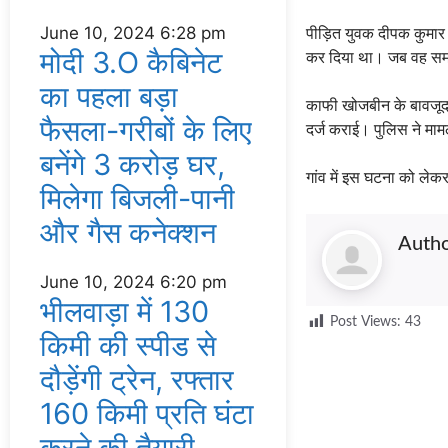
June 10, 2024
6:28 pm
पीड़ित युवक दीपक कुमार
मोदी 3.O कैबिनेट
कर दिया था। जब वह समार
का पहला बड़ा
काफी खोजबीन के बावजूद ब
फैसला-गरीबों के ल‍िए
दर्ज कराई। पुलिस ने माम
बनेंगे 3 करोड़ घर,
गांव में इस घटना को लेकर
म‍िलेगा बिजली-पानी
और गैस कनेक्‍शन
Auth
June 10, 2024
6:20 pm
भीलवाड़ा में 130
Post Views:
43
किमी की स्पीड से
दौड़ेंगी ट्रेन, रफ्तार
160 किमी प्रति घंटा
करने की तैयारी