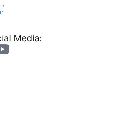
be
er
ial Media: