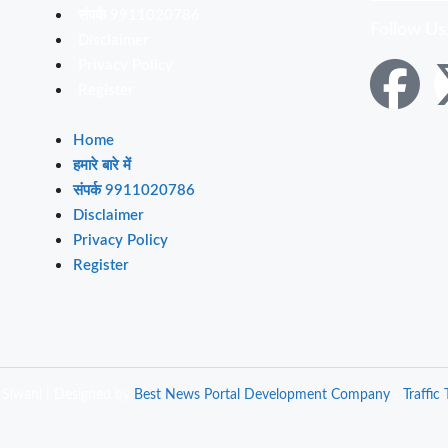
संपर्क 9911020786
Follow Us
Disclaimer
Privacy Policy
Register
Home
हमारे बारे में
संपर्क 9911020786
Disclaimer
Privacy Policy
Register
Siwanl | Designed by
Best News Portal Development Company
-
Traffic T