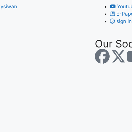
Youtu
E-Pap
sign in
Our Soc