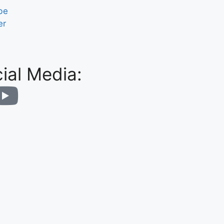
be
er
ial Media: