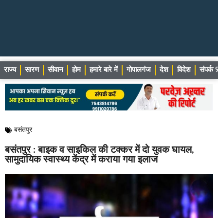
राज्य
सारण
सीवान
होम
हमारे बारे में
गोपालगंज
देश
विदेश
संपर्
बसंतपुर
बसंतपुर : बाइक व साइकिल की टक्कर में दो युवक घायल,
सामुदायिक स्वास्थ्य केंद्र में कराया गया इलाज