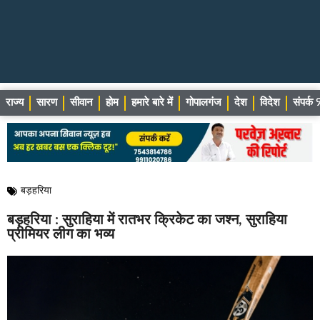
राज्य
सारण
सीवान
होम
हमारे बारे में
गोपालगंज
देश
विदेश
संपर्
बड़हरिया
बड़हरिया : सुराहिया में रातभर क्रिकेट का जश्न, सुराहिया
प्रीमियर लीग का भव्य