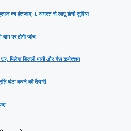
गा इलाज का इंतजाम, 1 अगस्‍त से लागू होगी सुविधा
री दाम पर होगी जांच
़ घर, म‍िलेगा बिजली-पानी और गैस कनेक्‍शन
्रति घंटा करने की तैयारी
वजह