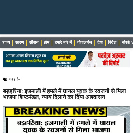
राज्य
सारण
सीवान
होम
हमारे बारे में
गोपालगंज
देश
विदेश
संपर्
बड़हरिया
बड़हरिया: इजमाली में हमले में घायल युवक के स्वजनों से मिला
भाजपा शिष्टमंडल, न्याय दिलाने का दिया आश्वासन