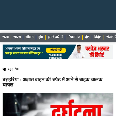
राज्य
सारण
सीवान
होम
हमारे बारे में
गोपालगंज
देश
विदेश
संपर्
बड़हरिया
बड़हरिया : अज्ञात वाहन की चपेट में आने से बाइक चालक
घायल