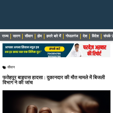
राज्य
सारण
सीवान
होम
हमारे बारे में
गोपालगंज
देश
विदेश
संपर्
सीवान
फतेहपुर बाइपास हादसा : दुकानदार की मौत मामले में बिजली
विभाग ने की जांच