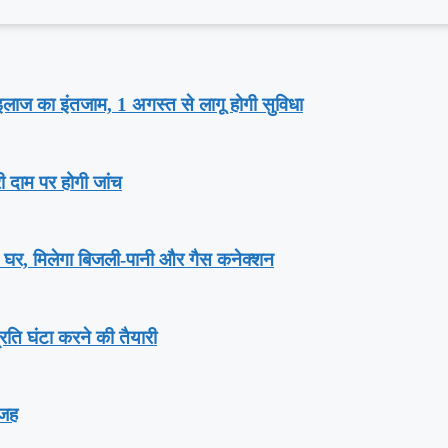
गा इलाज का इंतजाम, 1 अगस्‍त से लागू होगी सुविधा
री दाम पर होगी जांच
़ घर, म‍िलेगा बिजली-पानी और गैस कनेक्‍शन
्रति घंटा करने की तैयारी
वजह