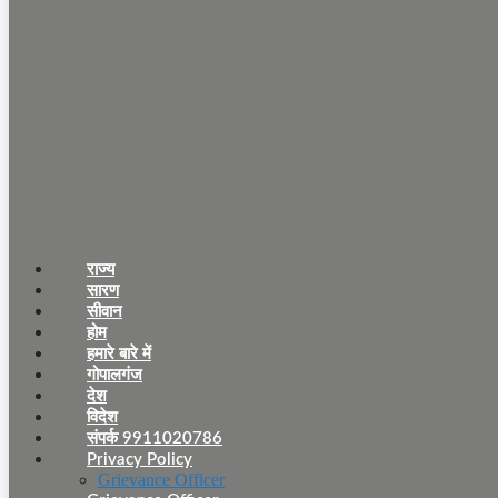
राज्य
सारण
सीवान
होम
हमारे बारे में
गोपालगंज
देश
विदेश
संपर्क 9911020786
Privacy Policy
Grievance Officer