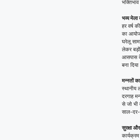
भक्तिभाव
भव्य मेला
हर वर्ष क
का आयोजन 
घरेलू साम
लेकर बड़
आसपास के 
बना दिया
मन्नतों क
स्थानीय 
दरगाह मन्
से जो भी 
साल-दर-सा
सुरक्षा औ
कार्यक्र