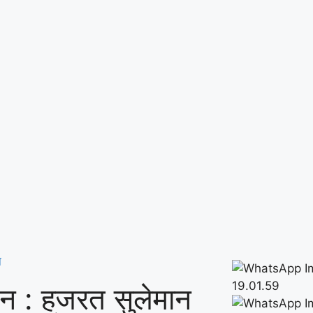
न
न : हजरत सुलेमान