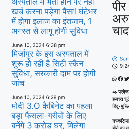
अस्‍पताल में भर्ती होने पर नहीं
पीर
खर्च करना पड़ेगा पैसा! घंटेभर
अरु
में होगा इलाज का इंतजाम, 1
चाद
अगस्‍त से लागू होगी सुविधा
June 10, 2024
6:38 pm
मिर्जापुर के इस अस्पताल में
Sam
शुरू हो रही है सिटी स्कैन
9:2
सुविधा, सरकारी दाम पर होगी
जांच
✒️ परवेज
June 10, 2024
6:28 pm
हजरत सुले
मोदी 3.O कैबिनेट का पहला
हिंदू-मुस
बड़ा फैसला-गरीबों के ल‍िए
नरकटिया म
बनेंगे 3 करोड़ घर, म‍िलेगा
होने का ज