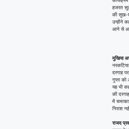
कार्यक्रम 
हजरत सुल
की सुख-श
उन्होंने 
आने से आ
मुखिया अ
नरकटिया 
दरगाह पर
गुप्ता को
यह भी कहा
की दरगाह 
में चमत्क
निराश नह
राजद प्र