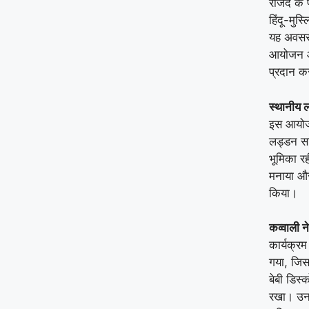
राजद के 
हिंदू-मुस
यह अवसर न
आयोजन आ
प्रदान क
स्थानीय ल
इस आयोज
लड्डन सा
भूमिका र
मनाया और
किया।
कव्वाली ने
कार्यक्र
गया, जिस
बेबी डिस्
रखा। उनक