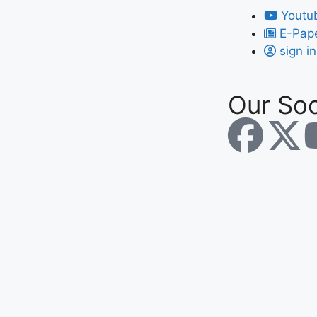
Youtu
E-Pap
sign in
Our Soc