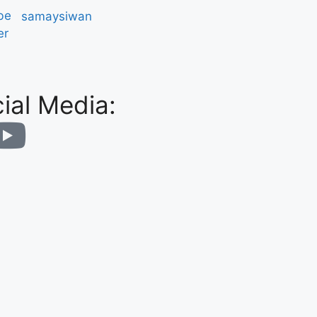
be
er
ial Media: