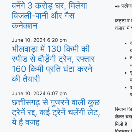
बनेंगे 3 करोड़ घर, म‍िलेगा
✒️ परवेज
बिजली-पानी और गैस
कट्टा व 
कनेक्‍शन
तलाश में 
June 10, 2024
6:20 pm
द
भीलवाड़ा में 130 किमी की
ब
स्पीड से दौड़ेंगी ट्रेन, रफ्तार
160 किमी प्रति घंटा करने
प
की तैयारी
आ
June 10, 2024
6:07 pm
ज
छत्तीसगढ़ से गुजरने वाली कुछ
सिवान जिल
ट्रेनें रद्द, कई ट्रेनें चलेंगी लेट,
लेकर चला
ये है वजह
मिली है। 
गिरफ्तार