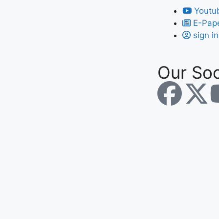
Youtu
E-Pap
sign in
Our Soc