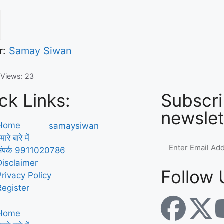
r:
Samay Siwan
 Views:
23
ck Links:
Subscri
newslet
Home
मारे बारे में
संपर्क 9911020786
Disclaimer
Follow 
Privacy Policy
Register
Home