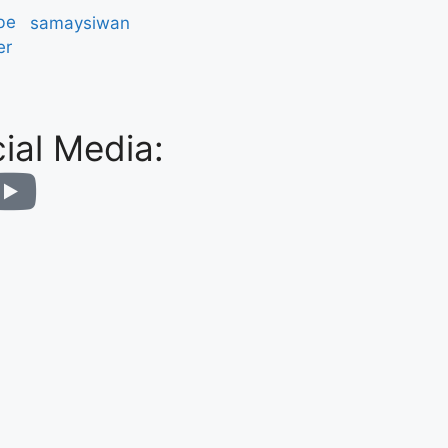
be
er
ial Media: