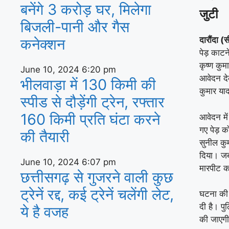
बनेंगे 3 करोड़ घर, म‍िलेगा
जुटी
बिजली-पानी और गैस
दारौंदा (
कनेक्‍शन
पेड़ काटने
कृष्ण कुम
June 10, 2024
6:20 pm
आवेदन दे
भीलवाड़ा में 130 किमी की
कुमार या
स्पीड से दौड़ेंगी ट्रेन, रफ्तार
160 किमी प्रति घंटा करने
आवेदन में
गए पेड़ 
की तैयारी
सुनील कु
दिया। जब
June 10, 2024
6:07 pm
मारपीट क
छत्तीसगढ़ से गुजरने वाली कुछ
ट्रेनें रद्द, कई ट्रेनें चलेंगी लेट,
घटना की 
दी है। प
ये है वजह
की जाएग