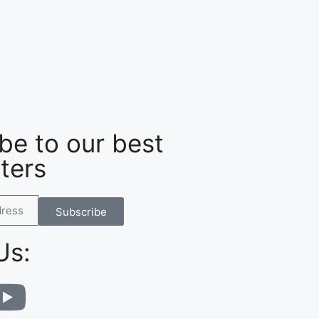
be to our best
ters
Subscribe
Us: