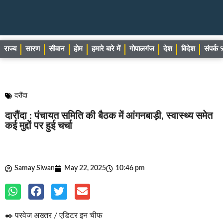
राज्य
सारण
सीवान
होम
हमारे बारे में
गोपालगंज
देश
विदेश
संपर्
दरौंदा
दारौंदा : पंचायत समिति की बैठक में आंगनबाड़ी, स्वास्थ्य समेत
कई मुद्दों पर हुई चर्चा
Samay Siwan
May 22, 2025
10:46 pm
✒️ परवेज अख्तर / एडिटर इन चीफ