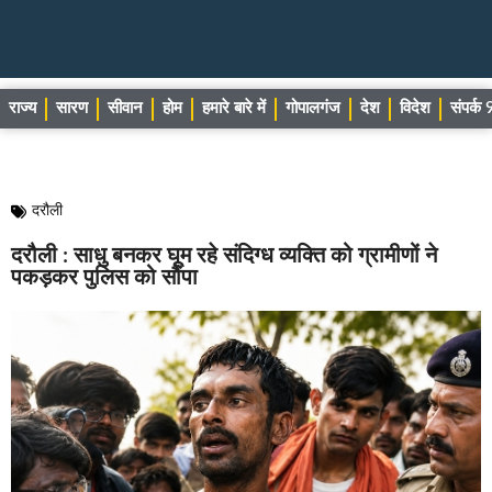
राज्य
सारण
सीवान
होम
हमारे बारे में
गोपालगंज
देश
विदेश
संपर्
दरौली
दरौली : साधु बनकर घूम रहे संदिग्ध व्यक्ति को ग्रामीणों ने
पकड़कर पुलिस को सौंपा