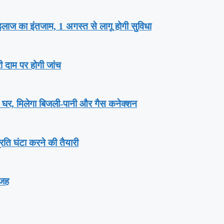
गा इलाज का इंतजाम, 1 अगस्‍त से लागू होगी सुविधा
री दाम पर होगी जांच
़ घर, म‍िलेगा बिजली-पानी और गैस कनेक्‍शन
्रति घंटा करने की तैयारी
वजह