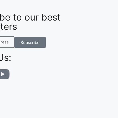
be to our best
ters
Subscribe
Us: