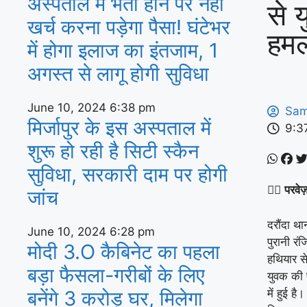
अस्‍पताल में भर्ती होने पर नहीं
से 
खर्च करना पड़ेगा पैसा! घंटेभर
हमल
में होगा इलाज का इंतजाम, 1
अगस्‍त से लागू होगी सुविधा
June 10, 2024
6:38 pm
Sam
मिर्जापुर के इस अस्पताल में
9:3
शुरू हो रही है सिटी स्कैन
सुविधा, सरकारी दाम पर होगी
✍🏽
परवे
जांच
दरौंदा था
June 10, 2024
6:28 pm
पुरानी र
मोदी 3.O कैबिनेट का पहला
हथियार स
बड़ा फैसला-गरीबों के ल‍िए
युवक की प
में हुई ह
बनेंगे 3 करोड़ घर, म‍िलेगा