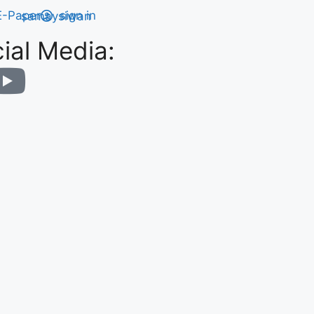
E-Paper
sign in
ial Media: