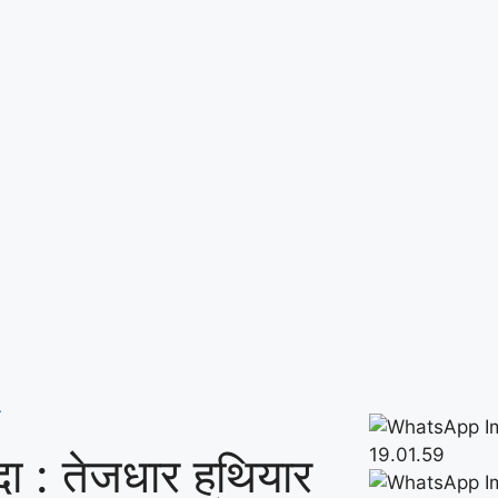
ा
ंदा : तेजधार हथियार