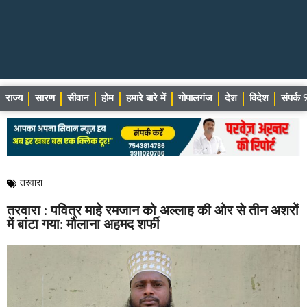
राज्य
सारण
सीवान
होम
हमारे बारे में
गोपालगंज
देश
विदेश
संपर्
तरवारा
तरवारा : पवित्र माहे रमजान को अल्लाह की ओर से तीन अशरों
में बांटा गया: मौलाना अहमद शर्फी