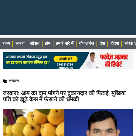
राज्य
सारण
सीवान
होम
हमारे बारे में
गोपालगंज
देश
विदेश
संपर्
तरवारा
तरवारा: आम का दाम मांगने पर दुकानदार की पिटाई, मुखिया
पति को झूठे केस में फंसाने की धमकी