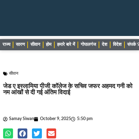
राज्य
सारण
सीवान
होम
हमारे बारे में
गोपालगंज
देश
विदेश
संपर्
सीवान
जेड ए इस्लामिया पीजी कॉलेज के सचिव जफर अहमद गनी को
नम आंखों से दी गई अंतिम विदाई
Samay Siwan
October 9, 2025
5:50 pm