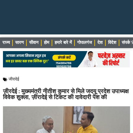
राज्य
सारण
सीवान
होम
हमारे बारे में
गोपालगंज
देश
विदेश
संपर्
जीरादेई
ज़ीरदेई : मुख्यमंत्री नीतीश कुमार से मिले जदयू प्रदेश उपाध्यक्ष
विवेक शुक्ला, ज़ीरादेई से टिकट की दावेदारी पेश की