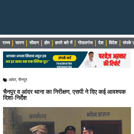
राज्य
सारण
सीवान
होम
हमारे बारे में
गोपालगंज
देश
विदेश
संपर्
आंदर
,
चैनपुर
चैनपुर व आंदर थाना का निरीक्षण, एसपी ने दिए कई आवश्यक
दिशा-निर्देश