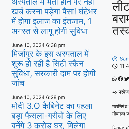
अस्‍पताल में भर्ती होने पर नहीं
लीट
खर्च करना पड़ेगा पैसा! घंटेभर
बरा
में होगा इलाज का इंतजाम, 1
तस्
अगस्‍त से लागू होगी सुविधा
June 10, 2024
6:38 pm
मिर्जापुर के इस अस्पताल में
Sam
शुरू हो रही है सिटी स्कैन
11:
सुविधा, सरकारी दाम पर होगी
जांच
✒️ परवेज
June 10, 2024
6:28 pm
मोदी 3.O कैबिनेट का पहला
मद्यनिषे
बड़ा फैसला-गरीबों के ल‍िए
मोबाइल ज
बनेंगे 3 करोड़ घर, म‍िलेगा
सिवान: गो