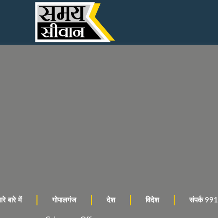
रे बारे में
गोपालगंज
देश
विदेश
संपर्क 9