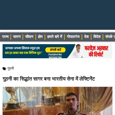
राज्य
सारण
सीवान
होम
हमारे बारे में
गोपालगंज
देश
विदेश
संपर्
गुठनी
गुठनी का सिद्धांत सागर बना भारतीय सेना में लेफ्टिनेंट